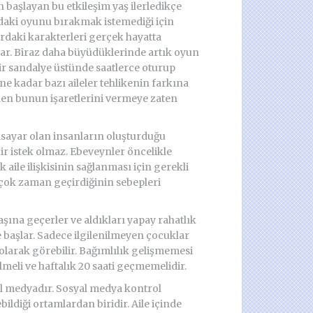
aşlayan bu etkileşim yaş ilerledikçe
rdaki oyunu bırakmak istemediği için
rdaki karakterleri gerçek hayatta
lar. Biraz daha büyüdüklerinde artık oyun
r sandalye üstünde saatlerce oturup
ne kadar bazı aileler tehlikenin farkına
en bunun işaretlerini vermeye zaten
gisayar olan insanların oluşturduğu
r istek olmaz. Ebeveynler öncelikle
 aile ilişkisinin sağlanması için gerekli
 çok zaman geçirdiğinin sebepleri
ına geçerler ve aldıkları yapay rahatlık
 başlar. Sadece ilgilenilmeyen çocuklar
 olarak görebilir. Bağımlılık gelişmemesi
lmeli ve haftalık 20 saati geçmemelidir.
al medyadır. Sosyal medya kontrol
ildiği ortamlardan biridir. Aile içinde