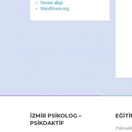
Yorum akışı
WordPress.org
İZMIR PSIKOLOG –
EĞIT
PSIKOAKTIF
Psikoak