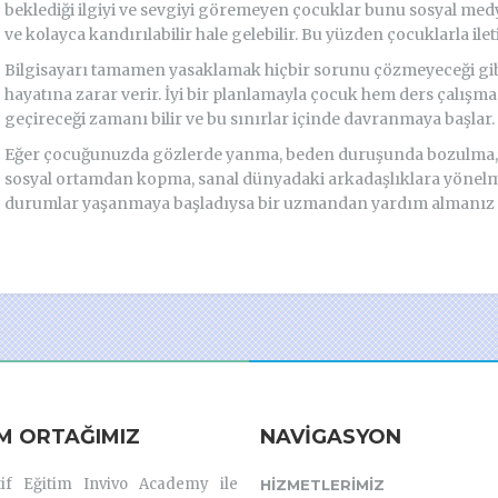
beklediği ilgiyi ve sevgiyi göremeyen çocuklar bunu sosyal medy
ve kolayca kandırılabilir hale gelebilir. Bu yüzden çocuklarla i
Bilgisayarı tamamen yasaklamak hiçbir sorunu çözmeyeceği gibi a
hayatına zarar verir. İyi bir planlamayla çocuk hem ders çalışm
geçireceği zamanı bilir ve bu sınırlar içinde davranmaya başlar.
Eğer çocuğunuzda gözlerde yanma, beden duruşunda bozulma, halsi
sosyal ortamdan kopma, sanal dünyadaki arkadaşlıklara yönel
durumlar yaşanmaya başladıysa bir uzmandan yardım almanız f
IM ORTAĞIMIZ
NAVIGASYON
tif Eğitim Invivo Academy ile
HIZMETLERIMIZ