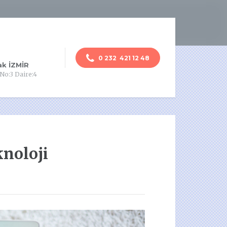
0 232 421 12 48
ak İZMİR
 No:3 Daire:4
noloji