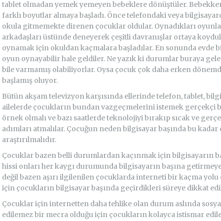
tablet olmadan yemek yemeyen bebeklere dönüştüler. Bebekken b
farklı boyutlar almaya başladı. Önce telefondaki veya bilgisaya
okula gitmemekte direnen çocuklar oldular. Oynadıkları oyunla
arkadaşları üstünde deneyerek çeşitli davranışlar ortaya koydu
oynamak için okuldan kaçmalara başladılar. En sonunda evde bi
oyun oynayabilir hale geldiler. Ne yazık ki durumlar buraya gele
bile varmamış olabiliyorlar. Oysa çocuk çok daha erken dönemd
başlamış oluyor.
Bütün akşam televizyon karşısında ellerinde telefon, tablet, bil
ailelerde çocukların bundan vazgeçmelerini istemek gerçekçi bi
örnek olmalı ve bazı saatlerde teknolojiyi bırakıp sıcak ve gerçek
adımları atmalılar. Çocuğun neden bilgisayar başında bu kadar
araştırılmalıdır.
Çocuklar bazen belli durumlardan kaçınmak için bilgisayarın baş
hissi onları her kaygı durumunda bilgisayarın başına getirmeye
değil bazen aşırı ilgilenilen çocuklarda interneti bir kaçma yolu
için çocukların bilgisayar başında geçirdikleri süreye dikkat edi
Çocuklar için internetten daha tehlike olan durum aslında sosy
edilemez bir mecra olduğu için çocukların kolayca istismar edileb