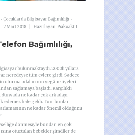
•
Çocuklarda Bilgisayar Bağımlılığı
•
7 Mart 2018
Hazırlayan: Psikoaktif
Telefon Bağımlılığı,
bilgisayar bulunmaktaydı. 2000li yıllara
yar neredeyse tüm evlere girdi. Sadece
erin oturma odalarının yegâne üyeleri
arından sağlamaya başladı. Karşılıklı
nal dünyada ne kadar çok arkadaşı
rk edemez hale geldi. Tüm bunlar
yarlamasının ne kadar önemli olduğunu
r.
yselliğe dönmesiyle bundan en çok
ısına oturtulan bebekler şimdiler de