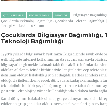
Bilgisayar Bağımlılığı
ÇOCUK TERAPISI
ERGEN TERAPISI
PSIKOLOJI
Çocuklarda Teknoloji Bağımlılığı
•
Çocuklarda Telefon Bağımlılığı
Terapi Merkezi
0 Yorum
Çocuklarda Bilgisayar Bağımlılığı, 
Teknoloji Bağımlılığı
1990’lı yıllarda bilgisayar hayatımıza ilk girdiğinde sayılı evde 
gelindiğinde internet kullanımının da yaygınlaşmasıyla bilgisa
bilgisayarlar girmekle kalmadı tabletler, akıllı telefonlarda evl
oldular. Aileler ev içinde birbirleriyle iletişimlerini cep telefonl
iletişimin olduğu kalabalık gruplar dağıldı. Herkes elindeki sa
olduğuyla ilgilenirken gerçek dünyada arkadaşı kalmadığını fa
teknolojinin kötü bir şey olduğunu göstermez fakat dozunun a
gösterir. Teknoloji iyi yönde kullanıldığında oldukça fayda sağla
Sanal dünyanın kalabalık olması, gerçek dünyanınsa daha bire
etkilenen grup çocuklar oldu. Önce yemek yemeleri için TV karş