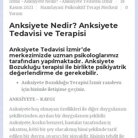
İzmir
•
Anksiyete Nedir?
•
Anksiyete Tedavisi İzmir
18
Kasım 2021
Hazırlayan: Psikoaktif Terapi Merkezi
0
Yorum
Anksiyete Nedir? Anksiyete
Tedavisi ve Terapisi
Anksiyete Tedavisi İzmir’de
merkezimizde uzman psikologlarımız
tarafından yapılmaktadır. Anksiyete
Bozukluğu terapisi ile birlikte psikiyatrik
değerlendirme de gerekebilir.
Anksiyete Bozukluğu Terapisi İzmir randevu
için bizimle iletişime geçiniz.
ANKSİYETE – KAYGI
Anksiyete hoş olmayan özellikleri ile diğer duygulanım
şekillerinden ayrılan bir duygulanım şeklidir.
Anksiyete, korku benzeri, hastalar tarafından iç
sıkıntısı, kötü bir şey olacakmış hissi şeklinde tarif
edilen bir duygu, uyarıcı bir sinyaldir. Kişinin tehdit ile