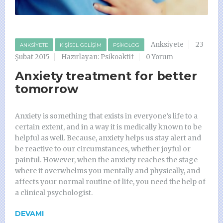
Anksiyete
23
ANKSIYETE
KIŞISEL GELIŞIM
PSIKOLOG
Şubat 2015
Hazırlayan: Psikoaktif
0 Yorum
Anxiety treatment for better
tomorrow
Anxiety is something that exists in everyone’s life to a
certain extent, and in a way it is medically known to be
helpful as well. Because, anxiety helps us stay alert and
be reactive to our circumstances, whether joyful or
painful. However, when the anxiety reaches the stage
where it overwhelms you mentally and physically, and
affects your normal routine of life, you need the help of
a clinical psychologist.
DEVAMI